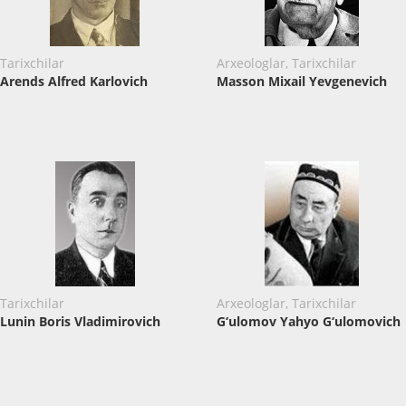
Tarixchilar
Arxeologlar, Tarixchilar
Arends Alfred Karlovich
Masson Mixail Yevgenevich
Tarixchilar
Arxeologlar, Tarixchilar
Lunin Boris Vladimirovich
G‘ulomov Yahyo G‘ulomovich