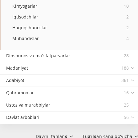
Kimyogarlar
10
Iqtisodchilar
2
Huquqshunoslar
2
Muhandislar
4
Dinshunos va ma’rifatparvarlar
28
Madaniyat
188
Adabiyot
361
Qahramonlar
16
Ustoz va murabbiylar
25
Davlat arboblari
56
Davrni tanlang
Tug'ilgan sana bo'yicha