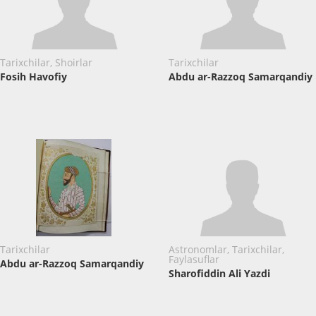
Tarixchilar, Shoirlar
Tarixchilar
Fosih Havofiy
Abdu ar-Razzoq Samarqandiy
Tarixchilar
Astronomlar, Tarixchilar,
Faylasuflar
Abdu ar-Razzoq Samarqandiy
Sharofiddin Ali Yazdi