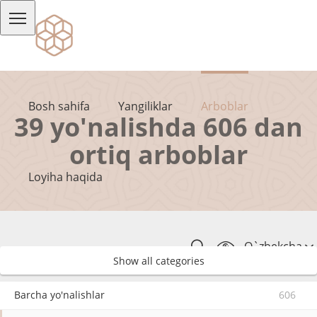
Bosh sahifa
Yangiliklar
Arboblar
39 yo'nalishda 606 dan
ortiq arboblar
Loyiha haqida
O`zbekcha
Show all categories
Barcha yo'nalishlar
606