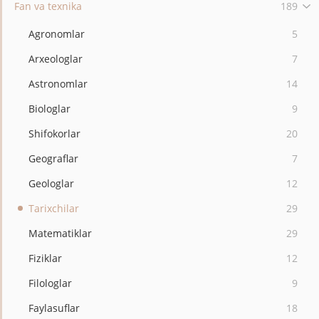
Fan va texnika
189
Agronomlar
5
Arxeologlar
7
Astronomlar
14
Biologlar
9
Shifokorlar
20
Geograflar
7
Geologlar
12
Tarixchilar
29
Matematiklar
29
Fiziklar
12
Filologlar
9
Faylasuflar
18