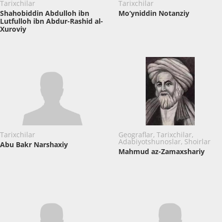
Tarixchilar
Tarixchilar
Shahobiddin Abdulloh ibn
Mo‘yniddin Notanziy
Lutfulloh ibn Abdur-Rashid al-
Xuroviy
Tarixchilar
Geograflar, Tarixchilar,
Adabiyotshunoslar, Shoirlar
Abu Bakr Narshaxiy
Mahmud az-Zamaxshariy