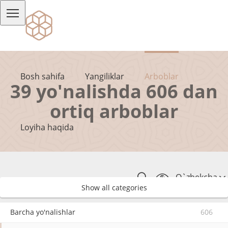
Bosh sahifa
Yangiliklar
Arboblar
39 yo'nalishda 606 dan
ortiq arboblar
Loyiha haqida
O`zbekcha
Show all categories
Barcha yo'nalishlar
606