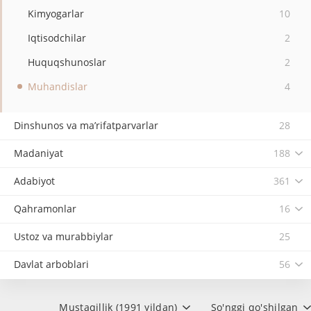
Kimyogarlar
10
Iqtisodchilar
2
Huquqshunoslar
2
Muhandislar
4
Dinshunos va ma’rifatparvarlar
28
Madaniyat
188
Adabiyot
361
Qahramonlar
16
Ustoz va murabbiylar
25
Davlat arboblari
56
Mustaqillik (1991 yildan)
So'nggi qo'shilgan