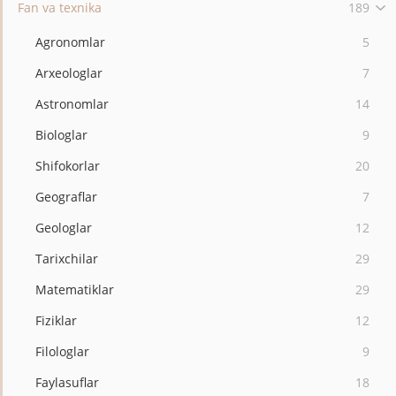
Fan va texnika
189
Agronomlar
5
Arxeologlar
7
Astronomlar
14
Biologlar
9
Shifokorlar
20
Geograflar
7
Geologlar
12
Tarixchilar
29
Matematiklar
29
Fiziklar
12
Filologlar
9
Faylasuflar
18