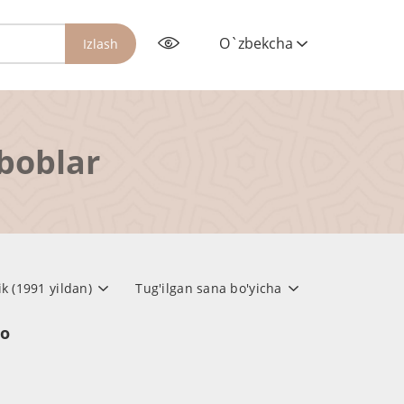
O`zbekcha
Izlash
rboblar
ik (1991 yildan)
Tug'ilgan sana bo'yicha
но