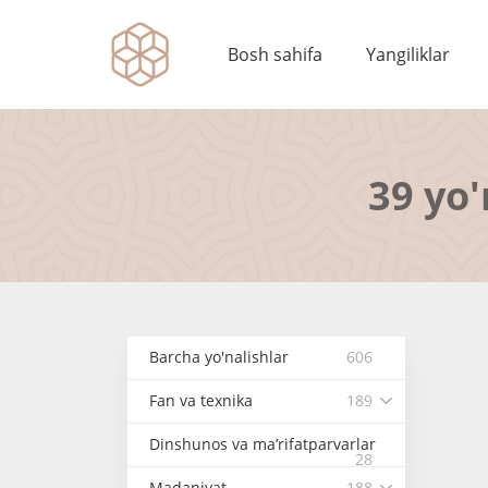
Bosh sahifa
Yangiliklar
39 yo'
Barcha yo'nalishlar
606
Fan va texnika
189
Dinshunos va ma’rifatparvarlar
28
Madaniyat
188