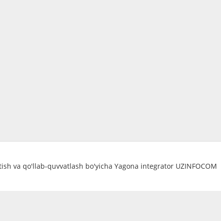
atish va qo'llab-quvvatlash bo'yicha Yagona integrator UZINFOCOM