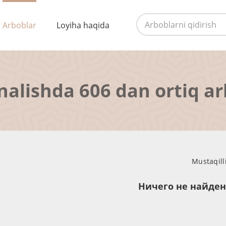
Arboblar
Loyiha haqida
nalishda 606 dan ortiq a
Mustaqill
Ничего не найде