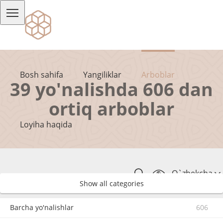
Bosh sahifa
Yangiliklar
Arboblar
39 yo'nalishda 606 dan
ortiq arboblar
Loyiha haqida
O`zbekcha
Show all categories
Barcha yo'nalishlar
606