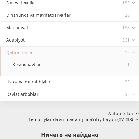
Fan va texnika
189
Dinshunos va ma’rifatparvarlar
28
Madaniyat
188
Adabiyot
361
Qahramonlar
16
Kosmonavtlar
1
Ustoz va murabbiylar
25
Davlat arboblari
56
Alifbo bilan
Temuriylar davri madaniy-ma’rifiy hayoti (XV-XIX)
Ничего не найдено