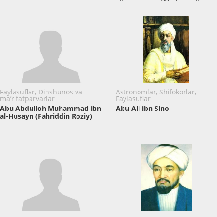
Faylasuflar, Dinshunos va
Astronomlar, Shifokorlar,
ma’rifatparvarlar
Faylasuflar
Abu Abdulloh Muhammad ibn
Abu Ali ibn Sino
al-Husayn (Fahriddin Roziy)