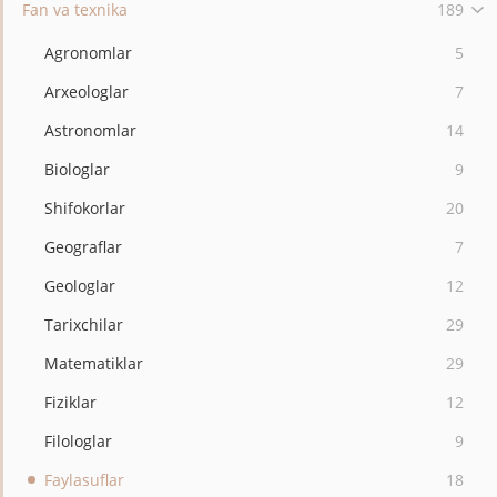
Fan va texnika
189
Agronomlar
5
Arxeologlar
7
Astronomlar
14
Biologlar
9
Shifokorlar
20
Geograflar
7
Geologlar
12
Tarixchilar
29
Matematiklar
29
Fiziklar
12
Filologlar
9
Faylasuflar
18