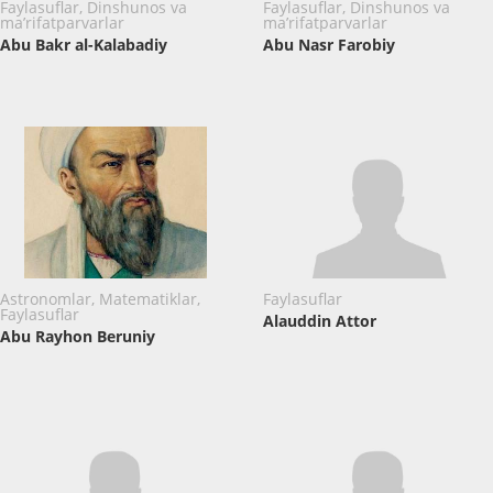
Faylasuflar, Dinshunos va
Faylasuflar, Dinshunos va
ma’rifatparvarlar
ma’rifatparvarlar
Abu Bakr al-Kalabadiy
Abu Nasr Farobiy
Astronomlar, Matematiklar,
Faylasuflar
Faylasuflar
Alauddin Attor
Abu Rayhon Beruniy