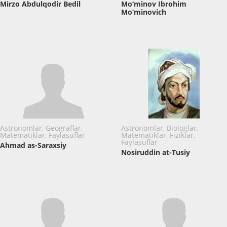
Mirzo Abdulqodir Bedil
Mo‘minov Ibrohim
Mo‘minovich
Astronomlar, Geograflar,
Astronomlar, Biologlar,
Matematiklar, Faylasuflar
Matematiklar, Fiziklar,
Faylasuflar
Ahmad as-Saraxsiy
Nosiruddin at-Tusiy