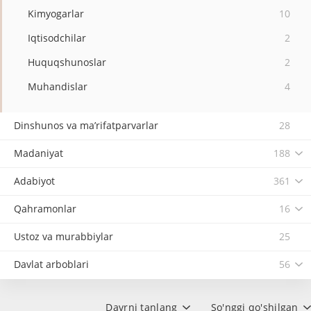
Kimyogarlar
10
Iqtisodchilar
2
Huquqshunoslar
2
Muhandislar
4
Dinshunos va ma’rifatparvarlar
28
Madaniyat
188
Adabiyot
361
Qahramonlar
16
Ustoz va murabbiylar
25
Davlat arboblari
56
Davrni tanlang
So'nggi qo'shilgan