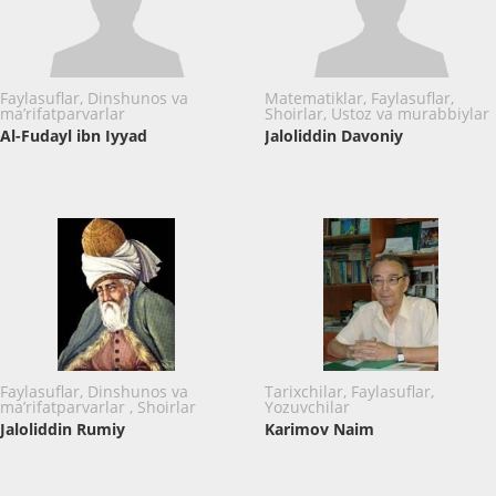
Faylasuflar, Dinshunos va
Matematiklar, Faylasuflar,
ma’rifatparvarlar
Shoirlar, Ustoz va murabbiylar
Al-Fudayl ibn Iyyad
Jaloliddin Davoniy
Faylasuflar, Dinshunos va
Tarixchilar, Faylasuflar,
ma’rifatparvarlar , Shoirlar
Yozuvchilar
Jaloliddin Rumiy
Karimov Naim