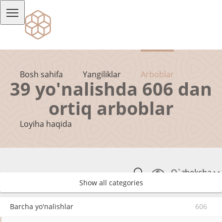
Bosh sahifa
Yangiliklar
Arboblar
39 yo'nalishda 606 dan
ortiq arboblar
Loyiha haqida
O`zbekcha
Show all categories
Barcha yo'nalishlar
606