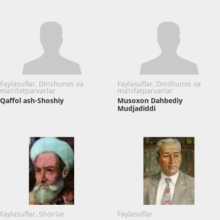
Faylasuflar, Dinshunos va
Faylasuflar, Dinshunos va
ma’rifatparvarlar
ma’rifatparvarlar
Qaffol ash-Shoshiy
Musoxon Dahbediy
Mudjadiddi
Faylasuflar, Shoirlar
Faylasuflar