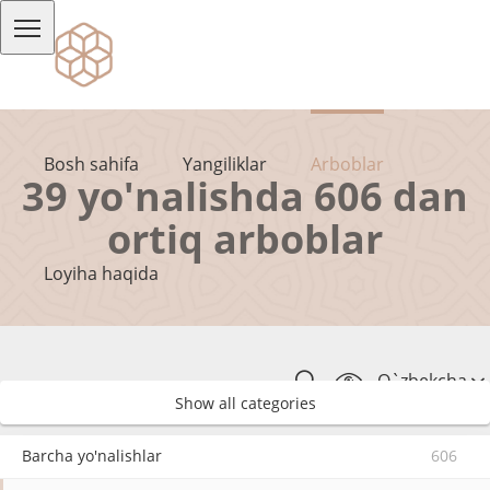
Bosh sahifa
Yangiliklar
Arboblar
39 yo'nalishda 606 dan
ortiq arboblar
Loyiha haqida
O`zbekcha
Show all categories
Barcha yo'nalishlar
606