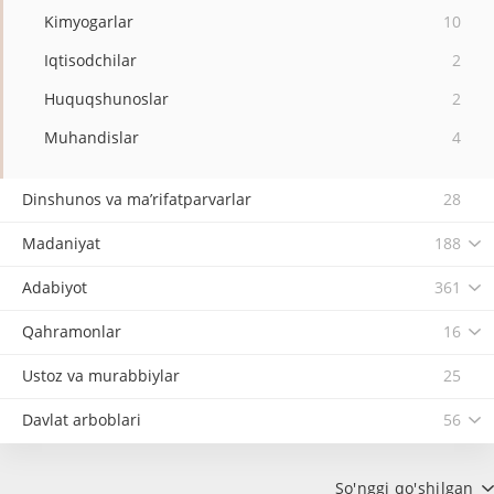
Kimyogarlar
10
Iqtisodchilar
2
Huquqshunoslar
2
Muhandislar
4
Dinshunos va ma’rifatparvarlar
28
Madaniyat
188
Adabiyot
361
Qahramonlar
16
Ustoz va murabbiylar
25
Davlat arboblari
56
So'nggi qo'shilgan