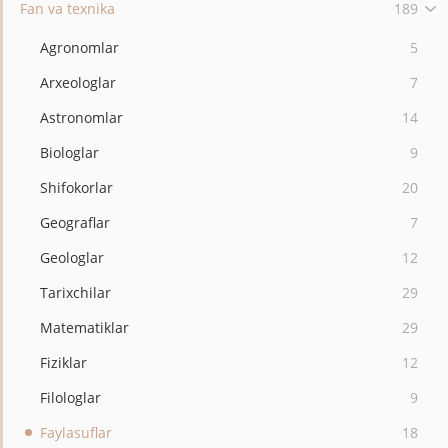
Fan va texnika
189
Agronomlar
5
Arxeologlar
7
Astronomlar
14
Biologlar
9
Shifokorlar
20
Geograflar
7
Geologlar
12
Tarixchilar
29
Matematiklar
29
Fiziklar
12
Filologlar
9
Faylasuflar
18