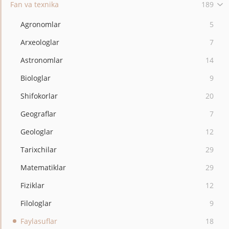
Fan va texnika
189
Agronomlar
5
Arxeologlar
7
Astronomlar
14
Biologlar
9
Shifokorlar
20
Geograflar
7
Geologlar
12
Tarixchilar
29
Matematiklar
29
Fiziklar
12
Filologlar
9
Faylasuflar
18