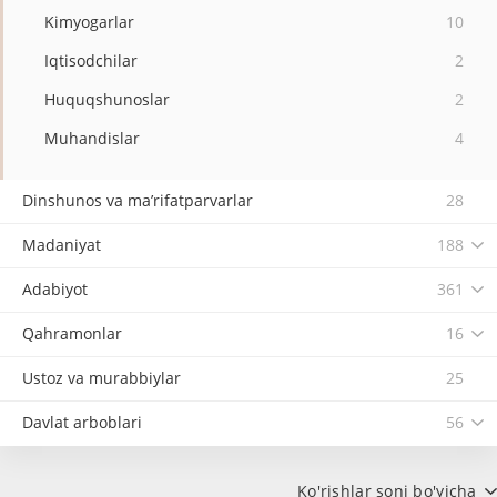
Kimyogarlar
10
Iqtisodchilar
2
Huquqshunoslar
2
Muhandislar
4
Dinshunos va ma’rifatparvarlar
28
Madaniyat
188
Adabiyot
361
Qahramonlar
16
Ustoz va murabbiylar
25
Davlat arboblari
56
Ko'rishlar soni bo'yicha