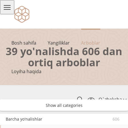
Bosh sahifa
Yangiliklar
Arboblar
39 yo'nalishda 606 dan
ortiq arboblar
Loyiha haqida
O`zbekcha
Show all categories
Barcha yo'nalishlar
606