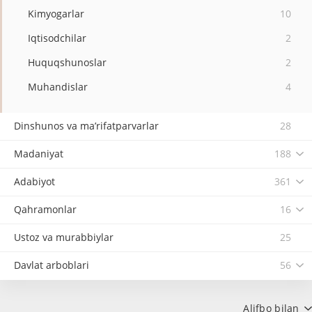
Kimyogarlar
10
Iqtisodchilar
2
Huquqshunoslar
2
Muhandislar
4
Dinshunos va ma’rifatparvarlar
28
Madaniyat
188
Adabiyot
361
Qahramonlar
16
Ustoz va murabbiylar
25
Davlat arboblari
56
Alifbo bilan