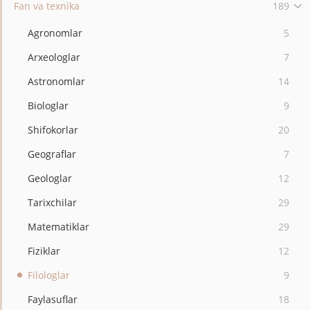
Fan va texnika
189
Agronomlar
5
Arxeologlar
7
Astronomlar
14
Biologlar
9
Shifokorlar
20
Geograflar
7
Geologlar
12
Tarixchilar
29
Matematiklar
29
Fiziklar
12
Filologlar
9
Faylasuflar
18