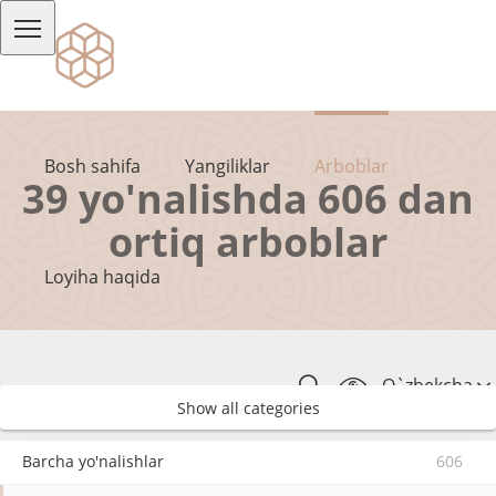
Bosh sahifa
Yangiliklar
Arboblar
39 yo'nalishda 606 dan
ortiq arboblar
Loyiha haqida
O`zbekcha
Show all categories
Barcha yo'nalishlar
606