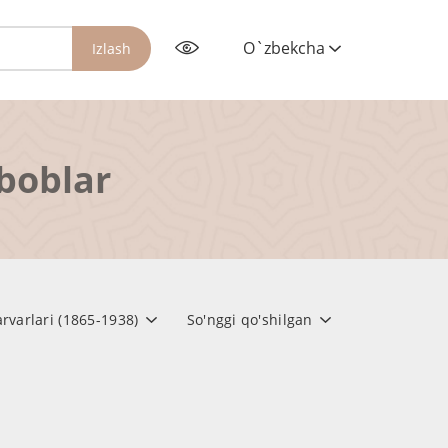
O`zbekcha
Izlash
rboblar
arvarlari (1865-1938)
So'nggi qo'shilgan