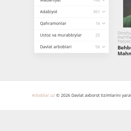
Adabiyot
361
Qahramonlar
16
Dinshu
Ustoz va murabbiylar
25
ma’rifa
Yozuvc
Davlat arboblari
56
Behb
Mahm
Arboblar.uz
© 2026 Davlat axborot tizimlarini yar