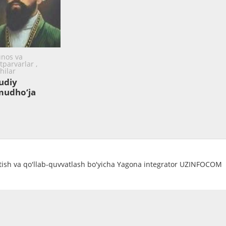
nos va
tparvarlar ,
hilar
udiy
udho‘ja
atish va qo'llab-quvvatlash bo'yicha Yagona integrator UZINFOCOM