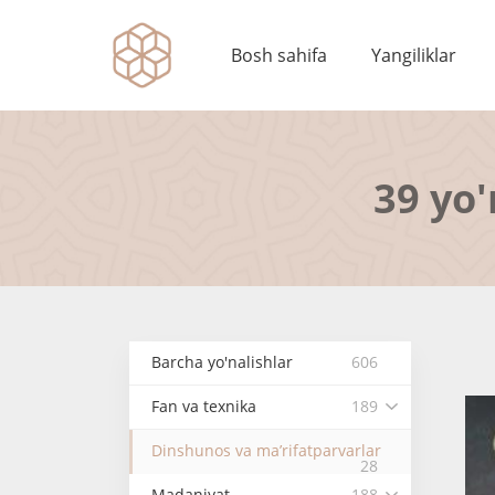
Bosh sahifa
Yangiliklar
39 yo'
Barcha yo'nalishlar
606
Fan va texnika
189
Dinshunos va ma’rifatparvarlar
28
Madaniyat
188