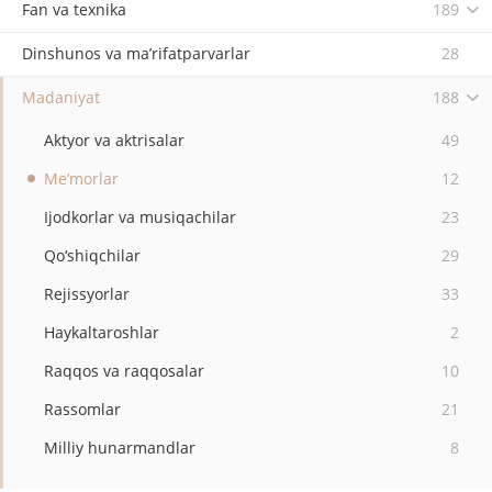
Fan va texnika
189
Dinshunos va ma’rifatparvarlar
28
Madaniyat
188
Aktyor va aktrisalar
49
Me’morlar
12
Ijodkorlar va musiqachilar
23
Qo‘shiqchilar
29
Rejissyorlar
33
Haykaltaroshlar
2
Raqqos va raqqosalar
10
Rassomlar
21
Milliy hunarmandlar
8