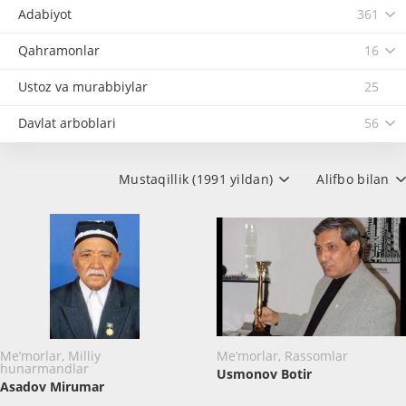
Adabiyot
361
Qahramonlar
16
Ustoz va murabbiylar
25
Davlat arboblari
56
Mustaqillik (1991 yildan)
Alifbo bilan
Me’morlar, Milliy
Me’morlar, Rassomlar
hunarmandlar
Usmonov Botir
Asadov Mirumar