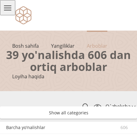
Bosh sahifa
Yangiliklar
Arboblar
39 yo'nalishda 606 dan
ortiq arboblar
Loyiha haqida
O`zbekcha
Show all categories
Barcha yo'nalishlar
606