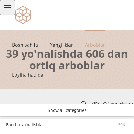
Bosh sahifa
Yangiliklar
Arboblar
39 yo'nalishda 606 dan
ortiq arboblar
Loyiha haqida
O`zbekcha
Show all categories
Barcha yo'nalishlar
606