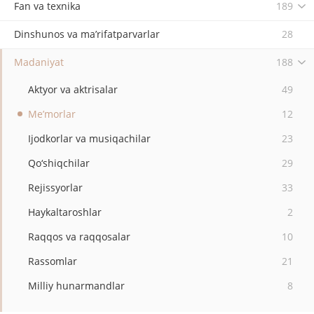
Fan va texnika
189
Dinshunos va ma’rifatparvarlar
28
Madaniyat
188
Aktyor va aktrisalar
49
Me’morlar
12
Ijodkorlar va musiqachilar
23
Qo‘shiqchilar
29
Rejissyorlar
33
Haykaltaroshlar
2
Raqqos va raqqosalar
10
Rassomlar
21
Milliy hunarmandlar
8