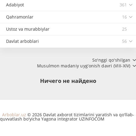
Adabiyot
361
Qahramonlar
16
Ustoz va murabbiylar
25
Davlat arboblari
56
So'nggi qo'shilgan
Musulmon madaniy uyg’onish davri (VIII-XIV)
Ничего не найдено
Arboblar.uz
© 2026 Davlat axborot tizimlarini yaratish va qo'llab-
quvvatlash bo'yicha Yagona integrator UZINFOCOM