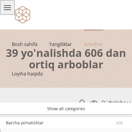
Bosh sahifa
Yangiliklar
Arboblar
39 yo'nalishda 606 dan
ortiq arboblar
Loyiha haqida
O`zbekcha
Show all categories
Barcha yo'nalishlar
606