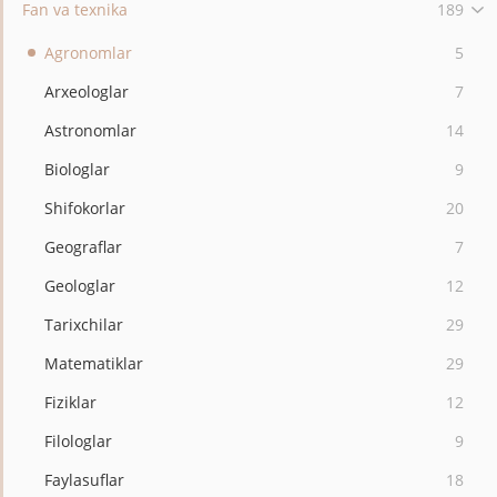
Fan va texnika
189
Agronomlar
5
Arxeologlar
7
Astronomlar
14
Biologlar
9
Shifokorlar
20
Geograflar
7
Geologlar
12
Tarixchilar
29
Matematiklar
29
Fiziklar
12
Filologlar
9
Faylasuflar
18