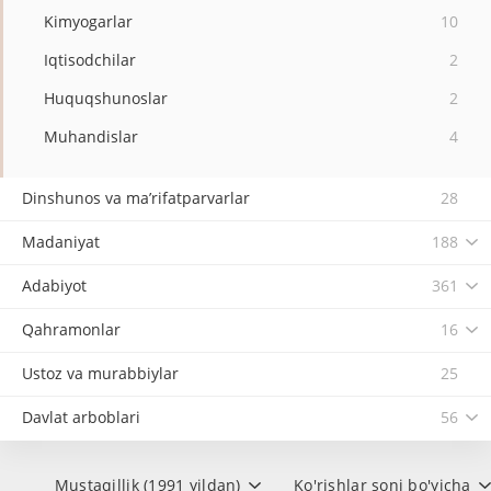
Kimyogarlar
10
Iqtisodchilar
2
Huquqshunoslar
2
Muhandislar
4
Dinshunos va ma’rifatparvarlar
28
Madaniyat
188
Adabiyot
361
Qahramonlar
16
Ustoz va murabbiylar
25
Davlat arboblari
56
Mustaqillik (1991 yildan)
Ko'rishlar soni bo'yicha