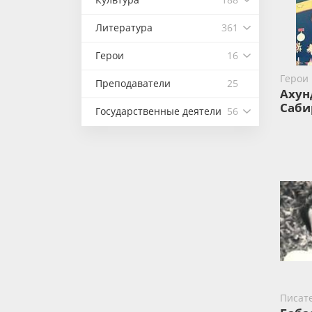
Литература
361
Герои
16
Герои
Преподаватели
25
Ахун
Саби
Государственные деятели
56
Писат