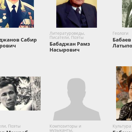
Литературоведы,
Геологи
Писатели, Поэты
джанов Сабир
Бабаев
Бабаджан Рамз
рович
Латып
Насырович
ели, Поэты
Композиторы и
Культура
музыканты,