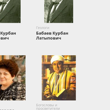
Геологи
 Курбан
Бабаев Курбан
ович
Латыпович
Богословы и
просветители