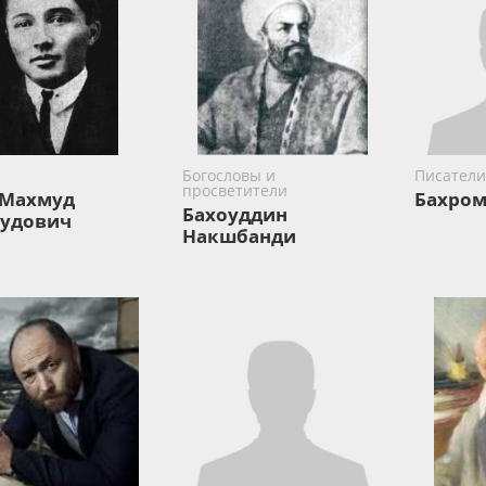
Богословы и
Писатели
просветители
 Махмуд
Бахром
Бахоуддин
удович
Накшбанди