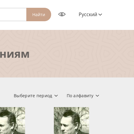
Русский
Найти
ениям
Выберите период
По алфавиту