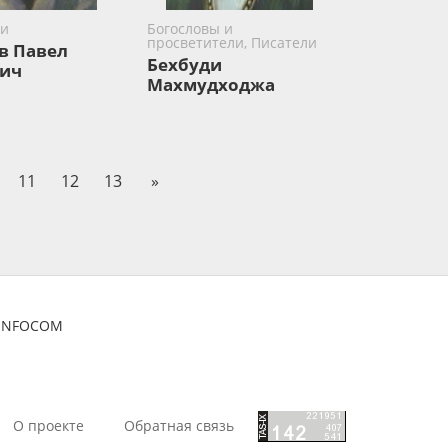
ки
Богословы и
просветители, Писатели
в Павел
Бехбуди
ич
Махмудходжа
11
12
13
»
ZINFOCOM
О проекте
Обратная связь