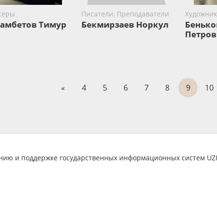
сёры
Писатели, Преподаватели
Художни
амбетов Тимур
Бекмирзаев Норкул
Бенько
Петров
«
4
5
6
7
8
9
10
анию и поддержке государственных информационных систем U