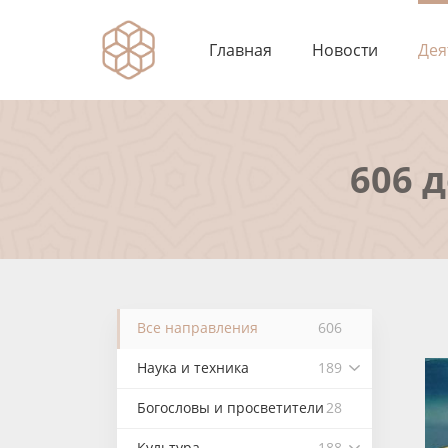
Главная
Новости
Дея
606 
Все направления
606
Наука и техника
189
Богословы и просветители
28
Культура
188