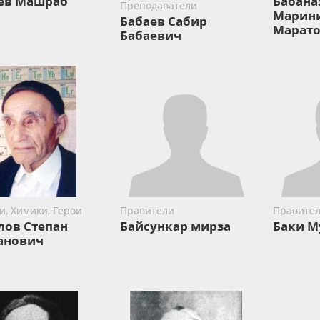
ев Машраб
Бабана
Преподаватели
Марин
Бабаев Сабир
Марато
Бабаевич
и, Химики, Герои
Правители
Правите
лов Степан
Байсункар мирза
Баки М
анович