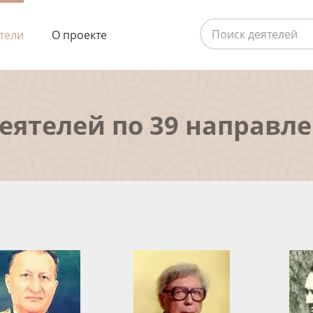
тели
О проекте
деятелей по 39 направл