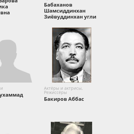
зарова
Бабаханов
ика
Шамсиддинхан
вна
Зиёвуддинхан угли
ли
Актёры и актрисы,
Режиссёры
ухаммад
Бакиров Аббас