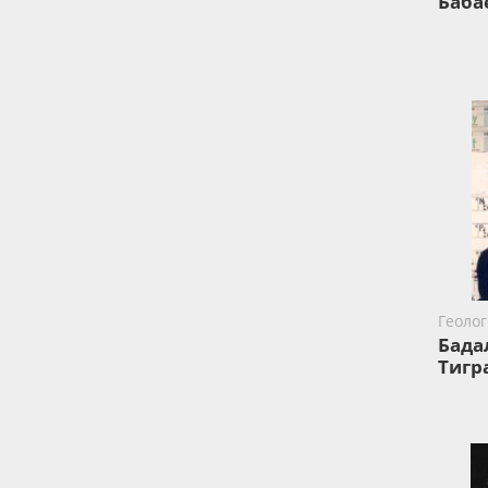
Баба
Геолог
Бада
Тигр