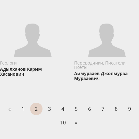
Геологи
Переводчики, Писатели,
Поэты
Адылханов Карим
Аймурзаев Джолмурза
Хасанович
Мурзаевич
«
1
2
3
4
5
6
7
8
9
10
»