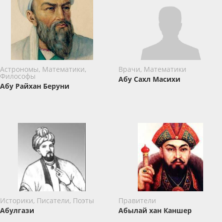
Астрономы, Математики,
Врачи, Математики
Философы
Абу Сахл Масихи
Абу Райхан Беруни
Историки, Писатели, Поэты
Правители
Абулгази
Абылай хан Каншер