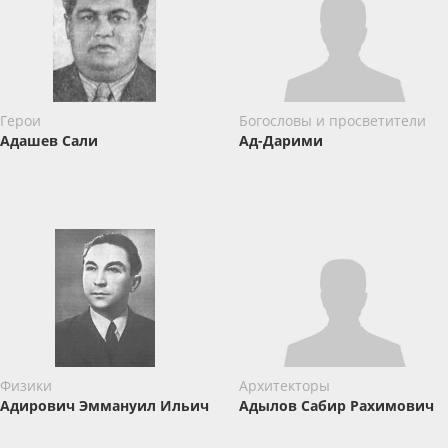
Герои
Богословы и просветители
Адашев Сали
Ад-Дарими
Физики
Архитекторы
Адирович Эммануил Ильич
Адылов Сабир Рахимович