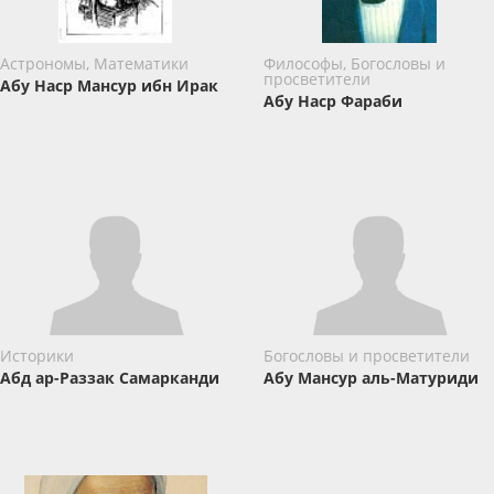
Астрономы, Математики
Философы, Богословы и
просветители
Абу Наср Мансур ибн Ирак
Абу Наср Фараби
Историки
Богословы и просветители
Абд ар-Раззак Самарканди
Абу Мансур аль-Матуриди