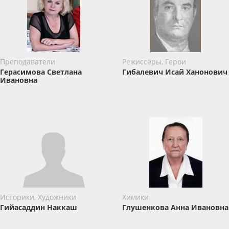
Преподаватели
Режиссёры, Герои
Герасимова Светлана
Гибалевич Исай Ханонович
Ивановна
Историки, Художники
Химики
Гийасаддин Наккаш
Глушенкова Анна Ивановна