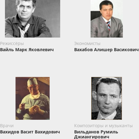
Режиссёры
Экономисты
Вайль ​Марк Яковлевич
Вахабов ​Алишер Васикович
Врачи
Композиторы и музыканты
Вахидов Васит Вахидович
Вильданов Румиль
Джиангирович