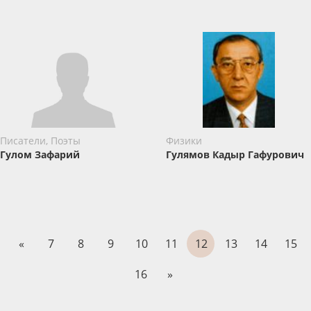
Писатели, Поэты
Физики
Гулом Зафарий
Гулямов Кадыр Гафурович
«
7
8
9
10
11
12
13
14
15
16
»