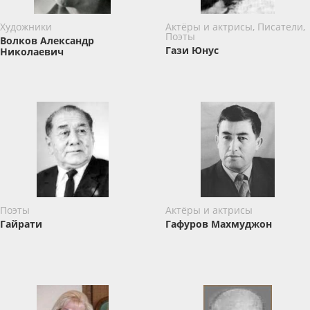
Художники
Актёры и актрисы, Писатели,
Поэты
Волков Александр
Гази Юнус
Николаевич
Поэты
Актёры и актрисы
Гайрати
Гафуров Махмуджон