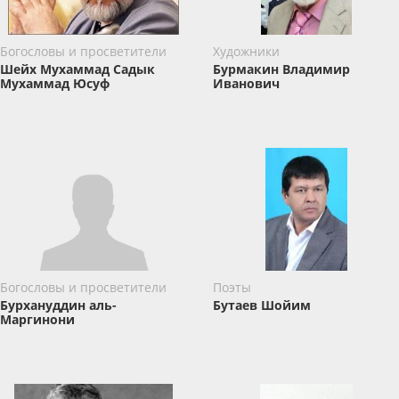
Богословы и просветители
Художники
Шейх Мухаммад Садык
Бурмакин Владимир
Мухаммад Юсуф
Иванович
Богословы и просветители
Поэты
Бурхануддин аль-
Бутаев Шойим
Маргинони