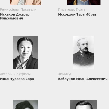
Режиссёры, Писатели
Писатели, Поэты
Исхаков Джасур
Исхокхон Тура Ибрат
Ильхамович
Актёры и актрисы
Химики
Ишантураева Сара
Каблуков Иван Алексеевич