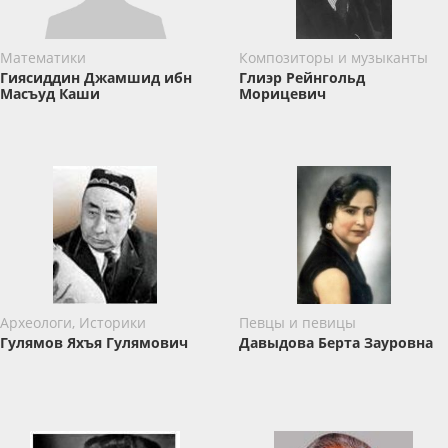
Математики
Композиторы и музыканты
Гиясиддин Джамшид ибн
Глиэр Рейнгольд
Масъуд Каши
Морицевич
Археологи, Историки
Певцы и певицы
Гулямов Яхъя Гулямович
Давыдова Берта Зауровна