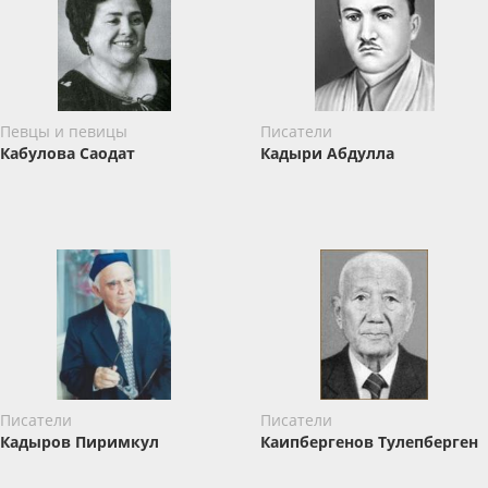
Певцы и певицы
Писатели
Кабулова Саодат
Кадыри Абдулла
Писатели
Писатели
Кадыров Пиримкул
Каипбергенов Тулепберген