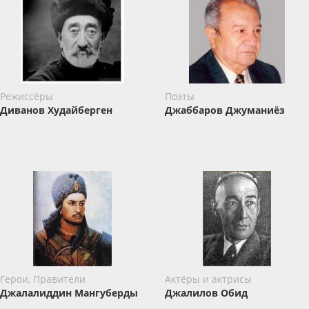
Режиссёры
Поэты
Диванов Худайберген
Джаббаров Джуманиёз
Герои, Правители
Актёры и актрисы
Джалалиддин Мангуберды
Джалилов Обид