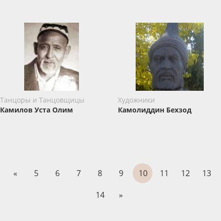
Танцоры и Танцовщицы
Художники
Камилов Уста Олим
Камолиддин Бехзод
«
5
6
7
8
9
10
11
12
13
14
»