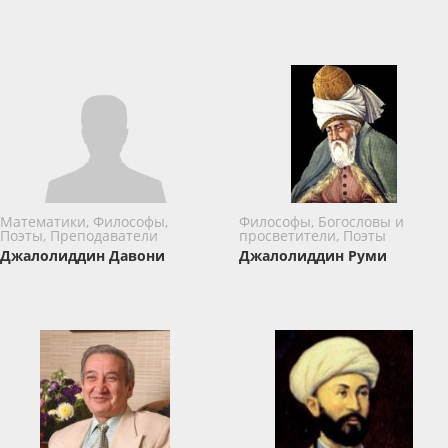
Математики, Философы,
Философы, Богословы и
Поэты, Преподаватели
просветители, Поэты
Джалолиддин Давони
Джалолиддин Руми