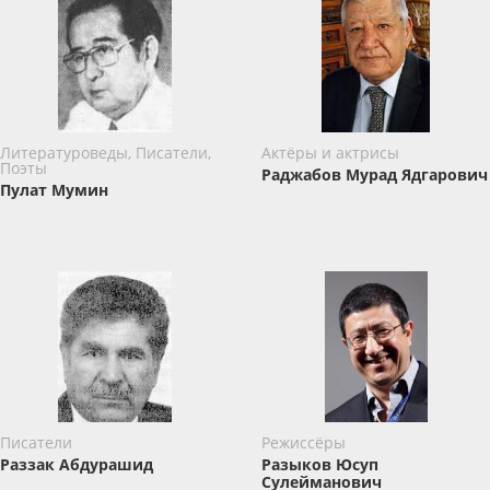
Литературоведы, Писатели,
Актёры и актрисы
Поэты
Раджабов Мурад Ядгарович
Пулат Мумин
Писатели
Режиссёры
Раззак Абдурашид
Разыков Юсуп
Сулейманович