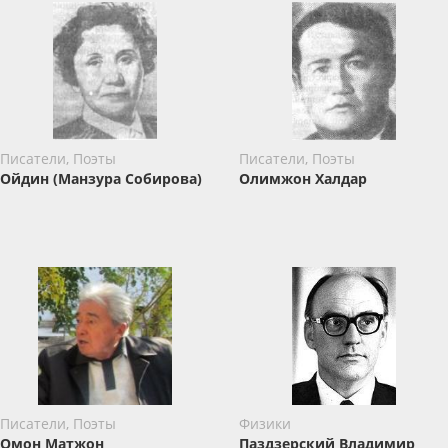
Писатели, Поэты
Писатели, Поэты
Ойдин (Манзура Собирова)
Олимжон Халдар
Писатели, Поэты
Физики
Омон Матжон
Паздзерский Владимир