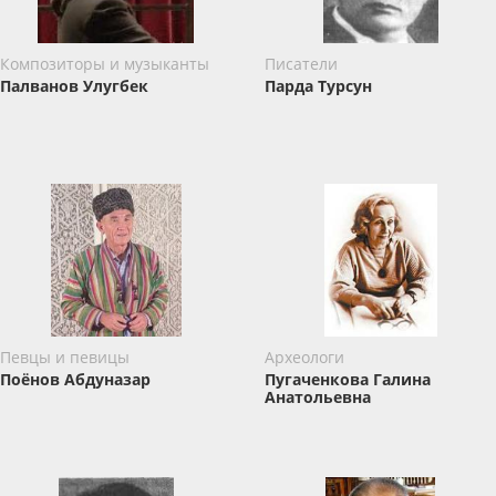
Композиторы и музыканты
Писатели
Палванов Улугбек
Парда Турсун
Певцы и певицы
Археологи
Поёнов Абдуназар
Пугаченкова Галина
Анатольевна