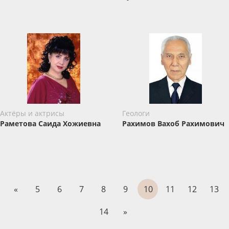
Актёры и актрисы
Геологи
Раметова Саида Хожиевна
Рахимов Вахоб Рахимович
«
5
6
7
8
9
10
11
12
13
14
»