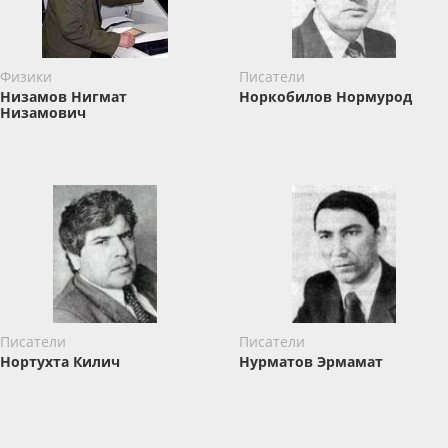
Физики
Писатели
Низамов Нигмат
Норкобилов Нормурод
Низамович
Писатели
Писатели
Нортухта Килич
Нурматов Эрмамат