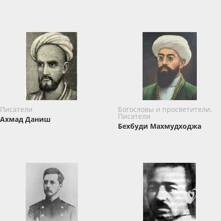
Писатели
Богословы и просветители,
Писатели
Ахмад Даниш
Бехбуди Махмудходжа