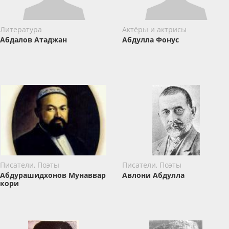
Литература
Актёры и актрисы
Абдалов Атаджан
Абдулла Фонус
Писатели, Поэты
Писатели, Поэты
Абдурашидхонов Мунаввар
Авлони Абдулла
кори