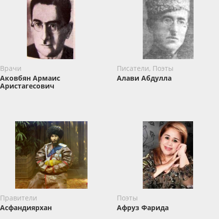
Врачи
Писатели, Поэты
Аковбян Армаис
Алави Абдулла
Аристагесович
Правители
Поэты
Асфандиярхан
Афруз Фарида