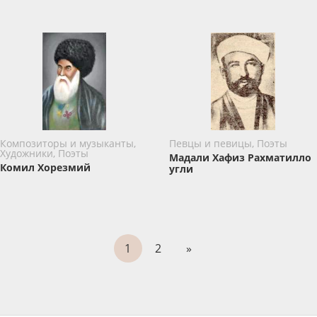
Композиторы и музыканты,
Певцы и певицы, Поэты
Художники, Поэты
Мадали Хафиз Рахматилло
Комил Хорезмий
угли
1
2
»