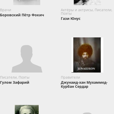
Врачи
Актёры и актрисы, Писатели,
Поэты
Боровский Пётр Фокич
Гази Юнус
Писатели, Поэты
Правители
Гулом Зафарий
Джунаид-хан Мухаммед-
Курбан Сердар