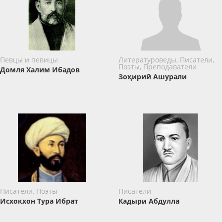
Певцы и певицы
Литературоведы, Писатели,
Поэты, Преподаватели
Домля Халим Ибадов
Зоҳирий Ашурали
Писатели, Поэты
Писатели
Исхокхон Тура Ибрат
Кадыри Абдулла