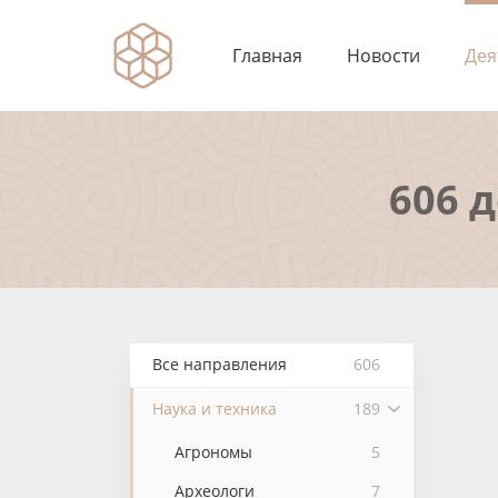
Главная
Новости
Дея
606 
Все направления
606
Наука и техника
189
Агрономы
5
Археологи
7