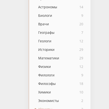
Астрономы
14
Биологи
9
Врачи
20
Географы
7
Геологи
12
Историки
29
Математики
29
Физики
12
Филологи
9
Философы
18
Химики
10
Экономисты
2