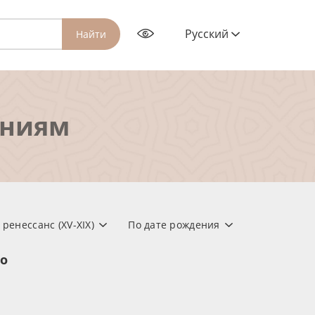
Русский
Найти
ениям
ренессанс (XV-XIX)
По дате рождения
но