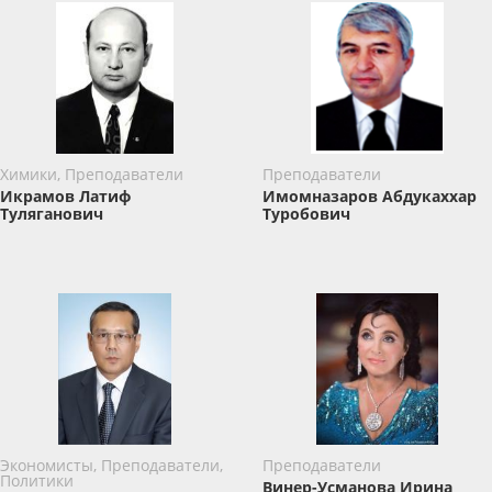
Химики, Преподаватели
Преподаватели
Икрамов Латиф
Имомназаров Абдукаххар
Туляганович
Туробович
Экономисты, Преподаватели,
Преподаватели
Политики
Винер-Усманова Ирина