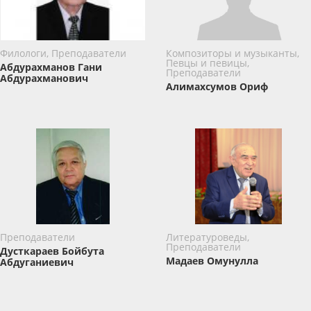
Филологи, Преподаватели
Композиторы и музыканты,
Певцы и певицы,
Абдурахманов Гани
Преподаватели
Абдурахманович
Алимахсумов Ориф
Преподаватели
Литературоведы,
Преподаватели
Дусткараев Бойбута
Мадаев Омунулла
Абдуганиевич