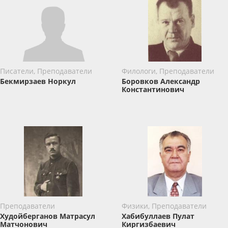
Писатели, Преподаватели
Филологи, Преподаватели
Бекмирзаев Норкул
Боровков Александр
Константинович
Преподаватели
Физики, Преподаватели
Худойберганов Матрасул
Хабибуллаев Пулат
Матчонович
Киргизбаевич