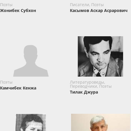
Поэты
Писатели, Поэты
Жонибек Субхон
Касымов Аскар Асрарович
Поэты
Литературоведы,
Переводчики, Поэты
Камчибек Кенжа
Тилак Джура