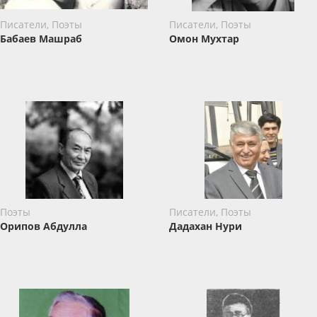
Писатели, Поэты
Писатели, Поэты
Бабаев Машраб
Омон Мухтар
Поэты
Писатели, Поэты
Орипов Абдулла
Дадахан Нури