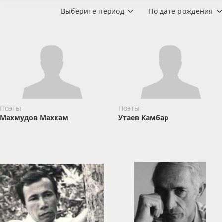
Выберите период
По дате рождения
Поэты
Поэты
Махмудов Махкам
Утаев Камбар