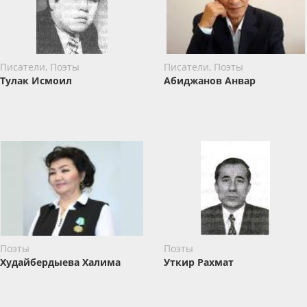
Писатели, Поэты
Писатели, Поэты
Тулак Исмоил
Абиджанов Анвар
Поэты
Поэты
Худайбердыева Халима
Уткир Рахмат