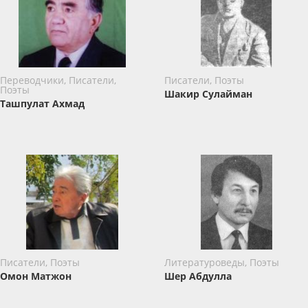
Переводчики, Писатели,
Писатели, Поэты
Поэты
Шакир Сулайман
Ташпулат Ахмад
Писатели, Поэты
Литературоведы, Поэты
Омон Матжон
Шер Абдулла