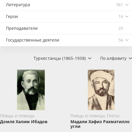
Литература
361
Герои
16
Преподаватели
25
Государственные деятели
56
Туркестанцы (1865-1938)
По алфавиту
Певцы и певицы
Певцы и певицы, Поэты
Домля Халим Ибадов
Мадали Хафиз Рахматилло
угли