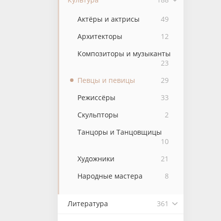
Актёры и актрисы
49
Архитекторы
12
Композиторы и музыканты
23
Певцы и певицы
29
Режиссёры
33
Скульпторы
2
Танцоры и Танцовщицы
10
Художники
21
Народные мастера
8
Литература
361