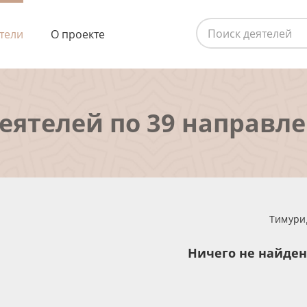
тели
О проекте
деятелей по 39 направл
Тимурид
Ничего не найде