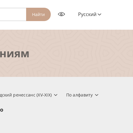
Русский
Найти
ениям
ский ренессанс (XV-XIX)
По алфавиту
но