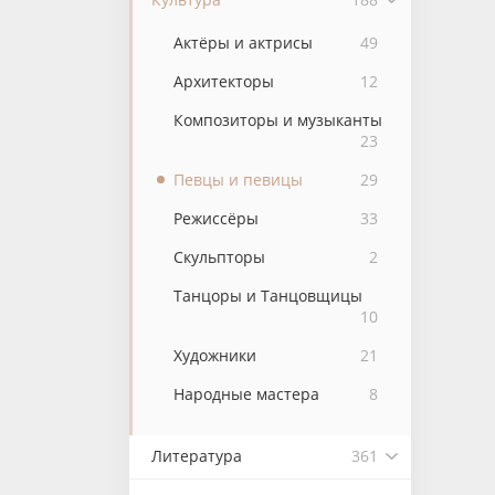
Актёры и актрисы
49
Архитекторы
12
Композиторы и музыканты
23
Певцы и певицы
29
Режиссёры
33
Скульпторы
2
Танцоры и Танцовщицы
10
Художники
21
Народные мастера
8
Литература
361