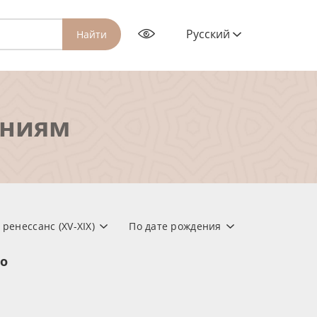
Русский
Найти
ениям
ренессанс (XV-XIX)
По дате рождения
но