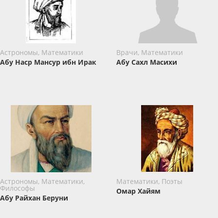
Астрономы, Математики
Врачи, Математики
Абу Наср Мансур ибн Ирак
Абу Сахл Масихи
Астрономы, Математики,
Математики, Поэты
Философы
Омар Хайям
Абу Райхан Беруни