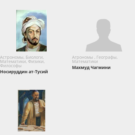
Астрономы, Биологи,
Агрономы , Географы,
Математики, Физики,
Математики
Философы
Махмуд Чагмини
Носируддин ат-Тусий