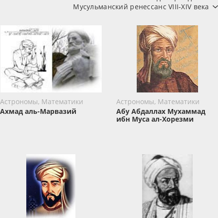
Мусульманский ренессанс VIII-XIV века
Астрономы, Математики
Астрономы, Математики
Ахмад аль-Марвазий
Абу Абдаллах Мухаммад
ибн Муса ал-Хорезми