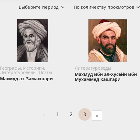
Выберите период
По количеству просмотров
Географы, Историки,
Литературоведы
Литературоведы, Поэты
Махмуд ибн ал-Хусейн ибн
Махмуд аз-Замахшари
Мухаммед Кашгари
«
1
2
3
»