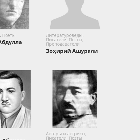
, Поэты
Литературоведы,
Писатели, Поэты,
Абдулла
Преподаватели
Зоҳирий Ашурали
Актёры и актрисы,
Писатели, Поэты