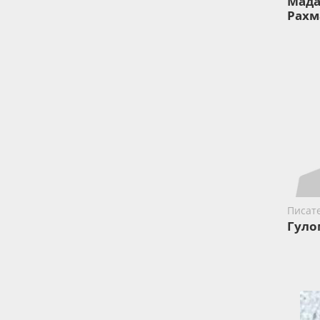
Мада
Рахм
Писат
Гуло