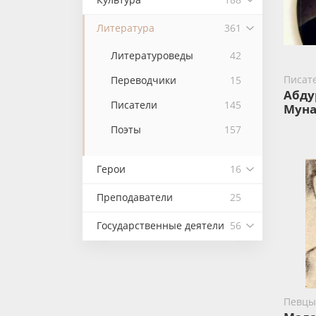
Литература
361
Литературоведы
42
Писат
Переводчики
15
Абду
Писатели
145
Муна
Поэты
157
Герои
16
Преподаватели
25
Государственные деятели
56
Певцы