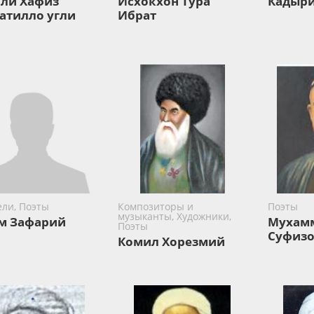
ли Хафиз
Исхокхон Тура
Кадыри
атилло угли
Ибрат
ели, Поэты
Композиторы и
Поэты
музыканты, Художники,
м Зафарий
Мухам
Поэты
Суфизо
Комил Хорезмий