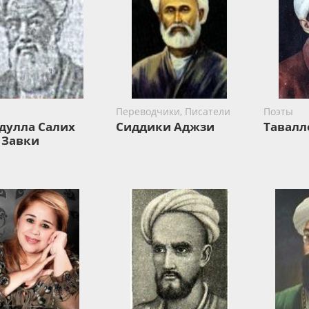
Переводчики, Писатели
Поэты
дулла Салих
Сиддики Аджзи
Тавалл
 Завки