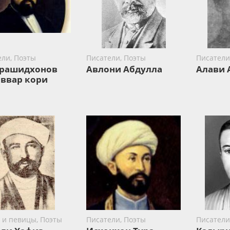
ели, Поэты
Писатели, Поэты
Писатели
рашидхонов
Авлони Абдулла
Алави 
ввар кори
 и певицы, Поэты
Писатели, Поэты
Писатели