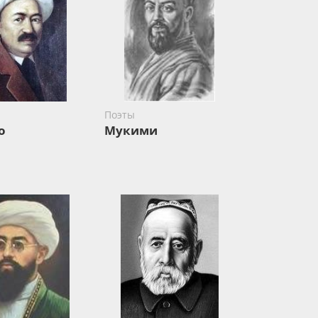
Поэты
о
Мукими