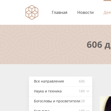
Главная
Новости
Дея
606 
Все направления
606
Наука и техника
189
Богословы и просветители
28
Культура
188