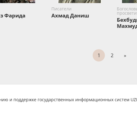
Писатели
Богослов
просвети
з Фарида
Ахмад Даниш
Бехбуд
Махму
1
2
»
анию и поддержке государственных информационных систем U