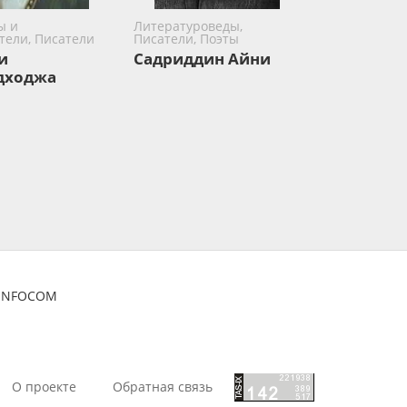
ы и
Литературоведы,
тели, Писатели
Писатели, Поэты
и
Садриддин Айни
дходжа
ZINFOCOM
О проекте
Обратная связь