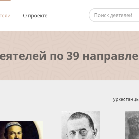
тели
О проекте
деятелей по 39 направл
Туркестанцы