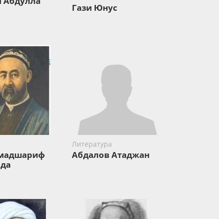
 Абдулла
Гази Юнус
Литература
мадшариф
Абдалов Атаджан
да