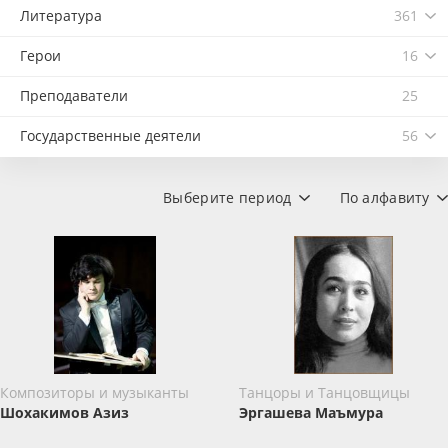
Литература
361
Герои
16
Преподаватели
25
Государственные деятели
56
Выберите период
По алфавиту
Композиторы и музыканты
Танцоры и Танцовщицы
Шохакимов Азиз
Эргашева Маъмура