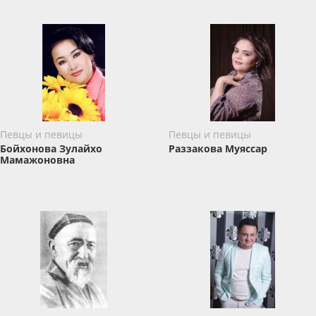
Певцы и певицы
Певцы и певицы
Бойхонова Зулайхо
Раззакова Муяссар
Мамажоновна