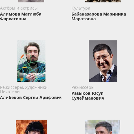
Актёры и актрисы
Культура
Алимова Матлюба
Бабаназарова Мариника
Фархатовна
Маратовна
Режиссёры, Художники,
Режиссёры
Писатели
Разыков Юсуп
Алибеков Сергей Арифович
Сулейманович