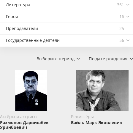
Литература
361
Герои
16
Преподаватели
25
Государственные деятели
56
Выберите период
По дате рождения
Актёры и актрисы
Режиссёры
Рахмонов Дарвишбек
Вайль ​Марк Яковлевич
Уринбоевич