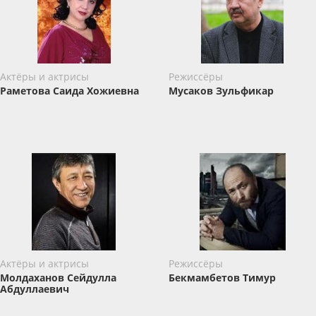
Актёры и актрисы
Режиссёры
Раметова Саида Хожиевна
Мусаков Зульфикар
Актёры и актрисы
Режиссёры
Молдаханов Сейдулла
Бекмамбетов Тимур
Абдуллаевич