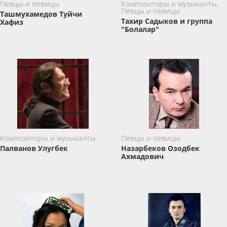
Певцы и певицы
Композиторы и музыканты,
Певцы и певицы
Ташмухамедов Туйчи
Тахир Садыков и группа
Хафиз
"Болалар"
Композиторы и музыканты
Певцы и певицы
Палванов Улугбек
Назарбеков Озодбек
Ахмадович