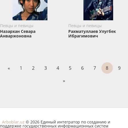
Певцы и певицы
Певцы и певицы
Назархан Севара
Рахматуллаев Улугбек
Анваржоновна
Ибрагимович
«
1
2
3
4
5
6
7
8
9
»
Arboblar.uz
© 2026 Единый интегратор по созданию и
поддержке государственных информационных систем