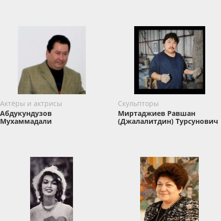
Актёры и актрисы
Скульпторы
Абдукундузов
Миртаджиев Равшан
Мухаммадали
(Джалалитдин) Турсунович