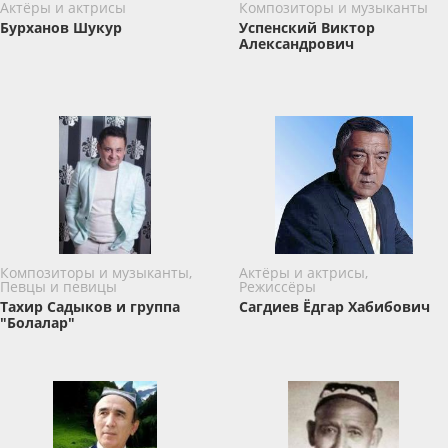
Актёры и актрисы
Композиторы и музыканты
Бурханов Шукур
Успенский Виктор
Александрович
Композиторы и музыканты,
Актёры и актрисы,
Певцы и певицы
Режиссёры
Тахир Садыков и группа
Сагдиев Ёдгар Хабибович
"Болалар"