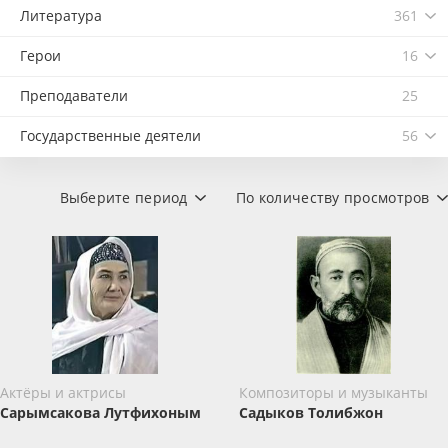
Литература
361
Герои
16
Преподаватели
25
Государственные деятели
56
Выберите период
По количеству просмотров
Актёры и актрисы
Композиторы и музыканты
Сарымсакова Лутфихоным
Садыков Толибжон