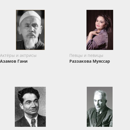
Актёры и актрисы
Певцы и певицы
Азамов Гани
Раззакова Муяссар