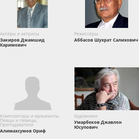
Актёры и актрисы
Режиссёры
Закиров Джамшид
Аббасов Шухрат Салихович
Каримович
Композиторы и музыканты,
Художники
Певцы и певицы,
Умарбеков Джавлон
Преподаватели
Юсупович
Алимахсумов Ориф