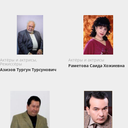
Актёры и актрисы,
Актёры и актрисы
Режиссёры
Раметова Саида Хожиевна
Азизов Тургун Турсунович