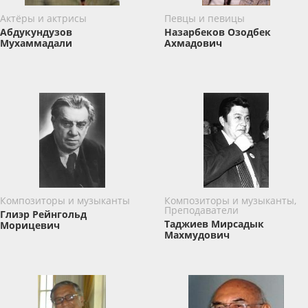
Актёры и актрисы
Певцы и певицы
Абдукундузов
Назарбеков Озодбек
Мухаммадали
Ахмадович
Композиторы и музыканты
Композиторы и музыканты,
Преподаватели
Глиэр Рейнгольд
Таджиев Мирсадык
Морицевич
Махмудович