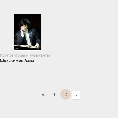
Композиторы и музыканты
Шохакимов Азиз
«
1
2
»