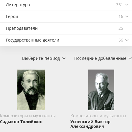
Литература
361
Герои
16
Преподаватели
25
Государственные деятели
56
Выберите период
Последние добавленные
Композиторы и музыканты
Композиторы и музыканты
Садыков Толибжон
Успенский Виктор
Александрович