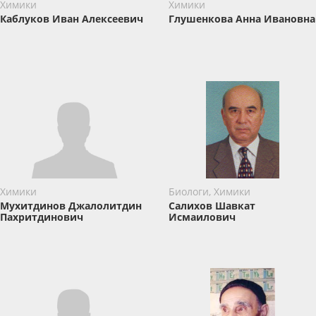
Химики
Химики
Каблуков Иван Алексеевич
Глушенкова Анна Ивановна
Химики
Биологи, Химики
Мухитдинов Джалолитдин
Салихов Шавкат
Пахритдинович
Исмаилович