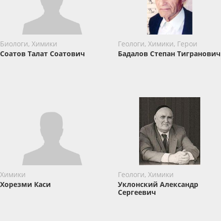
Биологи, Химики
Геологи, Химики, Герои
Соатов Талат Соатович
Бадалов Степан Тигранович
Химики
Геологи, Химики
Хорезми Каси
Уклонский Александр
Сергеевич