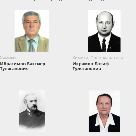
Химики
Химики, Преподаватели
Ибрагимов Бахтиер
Икрамов Латиф
Туляганович
Туляганович